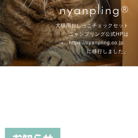
nyanpling®
犬猫用おしっこチェックセット
ニャンプリング公式HPは
→ https://nyanpling.co.jp
に移行しました。